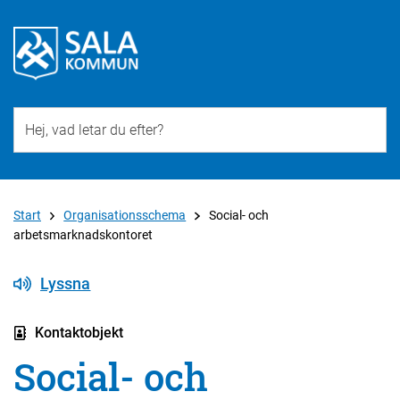
Till övergripande innehåll för webbplatsen
Start
Organisationsschema
Social- och
arbetsmarknadskontoret
Lyssna
Kontaktobjekt
Social- och