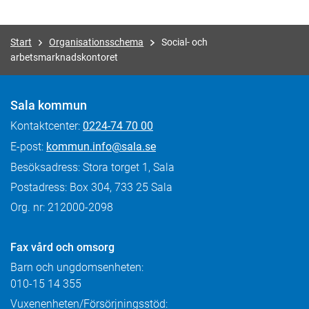
Start
Organisationsschema
Social- och
arbetsmarknadskontoret
Sala kommun
Kontaktcenter:
0224-74 70 00
E-post:
kommun.info@sala.se
Besöksadress: Stora torget 1, Sala
Postadress: Box 304, 733 25 Sala
Org. nr: 212000-2098
Fax
vård och omsorg
Barn och ungdomsenheten:
010-15 14 355
Vuxenenheten/Försörjningsstöd: