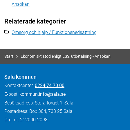
Ansökan
Relaterade kategorier
Omsorg och hjälp / Funktionsnedsättning
Start
Ekonomiskt stöd enligt LSS, utbetalning - Ansökan
Sala kommun
Kontaktcenter:
0224-74 70 00
E-post:
kommun.info@sala.se
Besöksadress: Stora torget 1, Sala
Postadress: Box 304, 733 25 Sala
Org. nr: 212000-2098