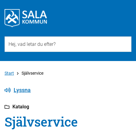
Till övergripande innehåll för webbplatsen
Start
Självservice
Lyssna
Katalog
Självservice