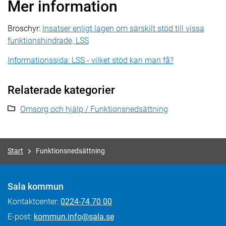
Mer information
Broschyr:
Insatser enligt lagen om särskilt stöd till vissa
funktionshindrade, LSS
Informationssida: LSS - vilket stöd kan man få?
Relaterade kategorier
Omsorg och hjälp / Funktionsnedsättning
Start
Funktionsnedsättning
Sala kommun
Kontaktcenter:
0224-74 70 00
E-post:
kommun.info@sala.se