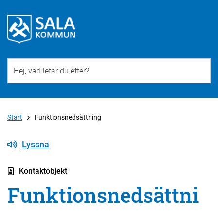
Till övergripande innehåll för webbplatsen
Start
Funktionsnedsättning
Lyssna
Kontaktobjekt
Funktionsnedsättni