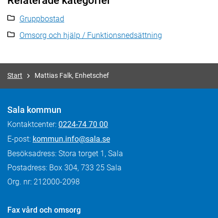
Relaterade kategorier
Gruppbostad
Omsorg och hjälp / Funktionsnedsättning
Start
Mattias Falk, Enhetschef
Sala kommun
Kontaktcenter:
0224-74 70 00
E-post:
kommun.info@sala.se
Besöksadress: Stora torget 1, Sala
Postadress: Box 304, 733 25 Sala
Org. nr: 212000-2098
Fax
vård och omsorg