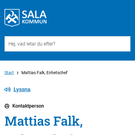
Till övergripande innehåll för webbplatsen
Start
Mattias Falk, Enhetschef
Lyssna
Kontaktperson
Mattias Falk,