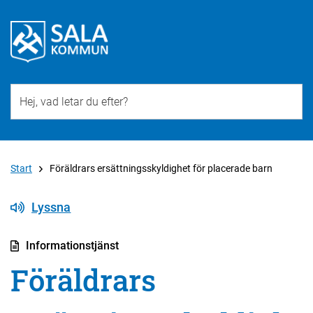
Till övergripande innehåll för webbplatsen
Start
Föräldrars ersättningsskyldighet för placerade barn
Lyssna
Informationstjänst
Föräldrars