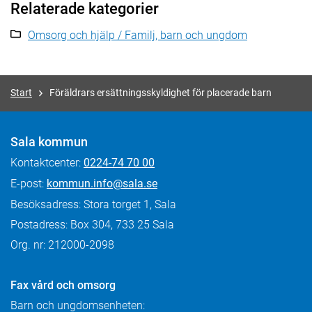
Relaterade kategorier
Omsorg och hjälp / Familj, barn och ungdom
Start
Föräldrars ersättningsskyldighet för placerade barn
Sala kommun
Kontaktcenter:
0224-74 70 00
E-post:
kommun.info@sala.se
Besöksadress: Stora torget 1, Sala
Postadress: Box 304, 733 25 Sala
Org. nr: 212000-2098
Fax
vård och omsorg
Barn och ungdomsenheten: