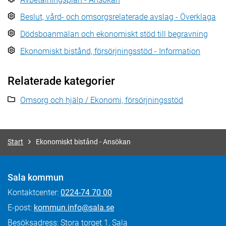
Beslut, vård- och omsorgsrelaterade avslag - Överklaga
Dödsboanmälan och ekonomiskt stöd till begravning
Ekonomiskt bistånd, försörjningsstöd - Information
Relaterade kategorier
Omsorg och hjälp / Ekonomi, försörjningsstöd
Start
Ekonomiskt bistånd - Ansökan
Sala kommun
Kontaktcenter:
0224-74 70 00
E-post:
kommun.info@sala.se
Besöksadress: Stora torget 1, Sala