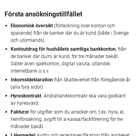
Första ansökningstillfället
Ekonomisk översikt
(förteckning över konton och
sparande) från de banker där du är kund (både i Sverige
och utomlands)
Kontoutdrag för hushållets samtliga bankkonton
, från
de banker där du/ni är kund, för tre månader bakåt.
Gäller även spelkonton, digital valuta, utländsk
internetbank o.s.v.
Inkomstdeklaration
från Skatteverket från föregående år
(alla fyra sidor)
Hyreskontrakt
. Andrahandskontrakt ska vara godkänt
av hyresvärd.
Fakturor
för utgifter som du ansöker om, t.ex. hyra, el,
hemförsäkring, avgift till a-kassa/fackförening för tre
månader bakåt.
Läkemedel:
kvitto och receptspecifikation från apoteket