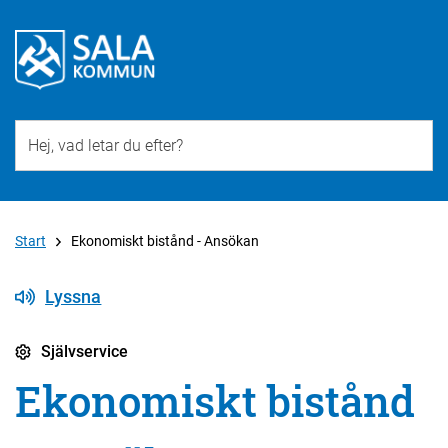
Till övergripande innehåll för webbplatsen
Start
Ekonomiskt bistånd - Ansökan
Lyssna
Självservice
Ekonomiskt bistånd