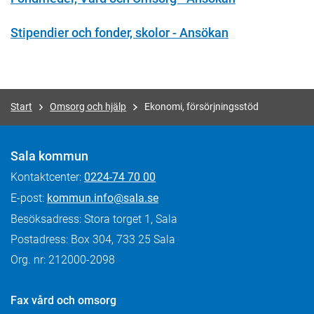
Stipendier och fonder, skolor - Ansökan
Start
Omsorg och hjälp
Ekonomi, försörjningsstöd
Sala kommun
Kontaktcenter:
0224-74 70 00
E-post:
kommun.info@sala.se
Besöksadress: Stora torget 1, Sala
Postadress: Box 304, 733 25 Sala
Org. nr: 212000-2098
Fax
vård och omsorg