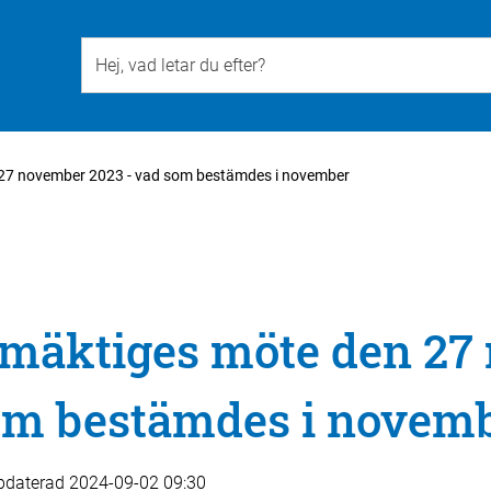
Till övergripande innehåll för webbplatsen
27 november 2023 - vad som bestämdes i november
äktiges möte den 27
som bestämdes i novem
pdaterad
2024-09-02 09:30