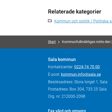
Relaterade kategorier
Kommun och politik / Politiska
Start
Kommunfullmäktiges möte den 
Sala kommun
Kontaktcenter:
0224-74 70 00
E-post:
kommun.info@sala.se
Besöksadress: Stora torget 1, Sala
Postadress: Box 304, 733 25 Sala
Org. nr: 212000-2098
Fax
vård och omsorg