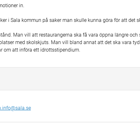
motioner in.
itiker i Sala kommun på saker man skulle kunna göra för att det 
stånd. Man vill att restaurangerna ska få vara öppna längre och s
latser med skolskjuts. Man vill bland annat att det ska vara tydl
ar om att införa ett idrottsstipendium.
info@sala.se