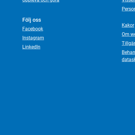
Person
Följ oss
Kakor
Facebook
Om we
Instagram
Tillgä
LinkedIn
Behand
datas