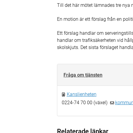
Till det här mötet lämnades tre nya 
En motion är ett förslag från en pol
Ett förslag handlar om serveringstill
handlar om trafiksäkerheten vid hållp
skolskjuts. Det sista förslaget handl
Fråga om tjänsten
Kanslienheten
0224-74 70 00 (växel)
kommun.
Relaterade länkar