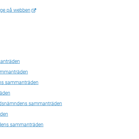
ige på webben
anträden
ammanträden
dens sammanträden
äden
nadsnämndens sammanträden
den
dens sammanträden