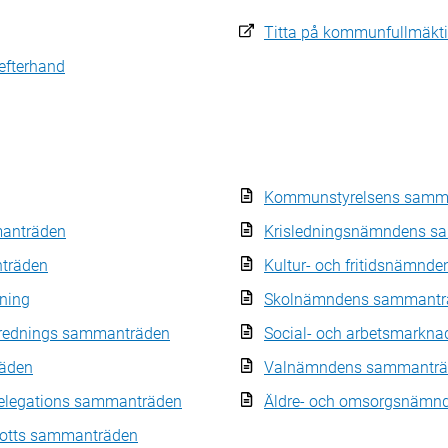
Titta på kommunfullmäkt
efterhand
Kommunstyrelsens samm
anträden
Krisledningsnämndens s
träden
Kultur- och fritidsnämn
ning
Skolnämndens sammantr
erednings sammanträden
Social- och arbetsmark
äden
Valnämndens sammanträ
elegations sammanträden
Äldre- och omsorgsnämn
kotts sammanträden