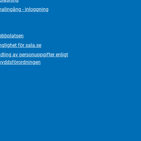
alingång - inloggning
bbplatsen
nglighet för sala.se
ling av personuppgifter enligt
kydds­förordningen