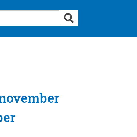
 november
ber