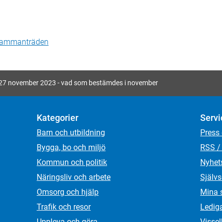
 sammanträden
27 november 2023 - vad som bestämdes i november
Kategorier
Servi
Barn och utbildning
Press
Bygga, bo och miljö
RSS /
Kommun och politik
Nyhet
Näringsliv och arbete
Självs
Omsorg och hjälp
Mina 
Trafik och resor
Ledig
Uppleva och göra
Visse