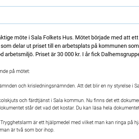
ge möte i Sala Folkets Hus. Mötet började med att ett p
som delar ut priset till en arbetsplats på kommunen som 
d arbetsmiljö. Priset är 30 000 kr. I år fick Dalhemsgrupp
ämde på mötet:
nämnden och krisledningsnämnden. Att det blir en ny styrelse i Sa
skolskjuts och färdtjänst i Sala kommun. Nu finns det ett dokum
dokumentet står det vad det kostar. Du kan läsa hela dokumen
 Trygghetslarm är ett hjälpmedel med vilket man kan ringa på hjä
m man är två som bor ihop.