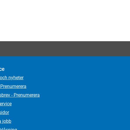
ce
 och nyheter
 Prenumerera
sbrev - Prenumerera
ervice
sidor
a jobb
lblåsning