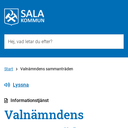
Till övergripande innehåll för webbplatsen
Start
Valnämndens sammanträden
Lyssna
Informationstjänst
Valnämndens