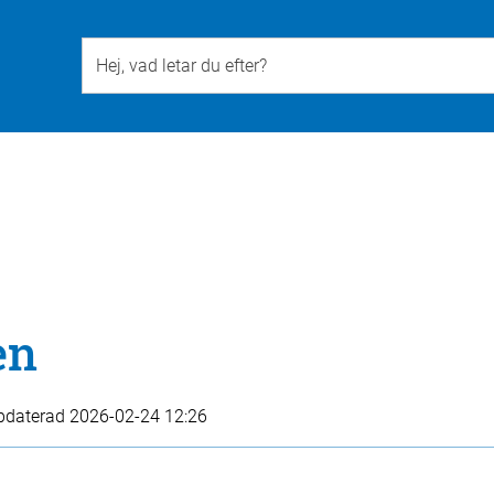
Till övergripande innehåll för webbplatsen
en
pdaterad
2026-02-24 12:26