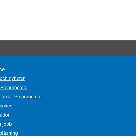
ce
 och nyheter
 Prenumerera
sbrev - Prenumerera
ervice
sidor
a jobb
lblåsning