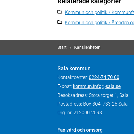
Relaterade kategorier
Kommun och politik / Kommunf
Kommun och politik / Ärenden o
Start
Kanslienheten
Sala kommun
Kontaktcenter:
0224-74 70 00
E-post:
kommun.info@sala.se
Besöksadress: Stora torget 1, Sala
Postadress: Box 304, 733 25 Sala
Org. nr: 212000-2098
Fax
vård och omsorg