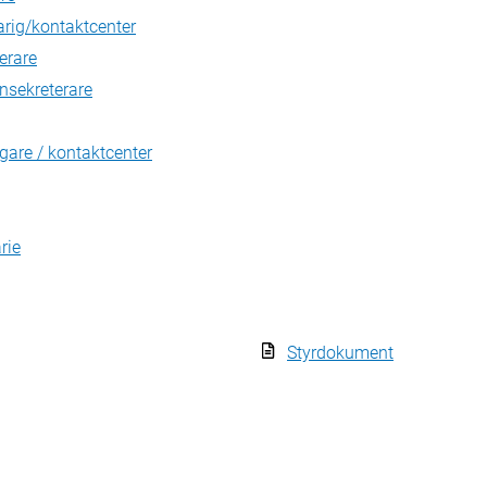
arig/kontaktcenter
erare
sekreterare
are / kontaktcenter
rie
Styrdokument