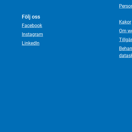
Person
Följ oss
Kakor
Facebook
Om we
Instagram
Tillgä
LinkedIn
Behand
datas