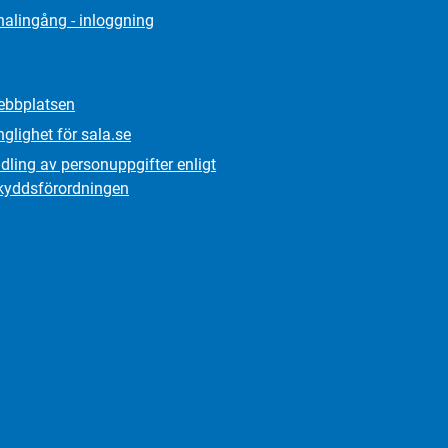
alingång - inloggning
bbplatsen
nglighet för sala.se
ling av personuppgifter enligt
kydds­förordningen