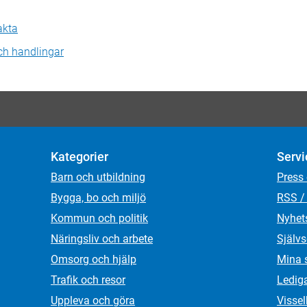
akta
ch handlingar
Kategorier
Servi
Barn och utbildning
Press
Bygga, bo och miljö
RSS /
Kommun och politik
Nyhet
Näringsliv och arbete
Självs
Omsorg och hjälp
Mina 
Trafik och resor
Ledig
Uppleva och göra
Visse