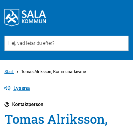
Till övergripande innehåll för webbplatsen
Start
Tomas Alriksson, Kommunarkivarie
Lyssna
Kontaktperson
Tomas Alriksson,