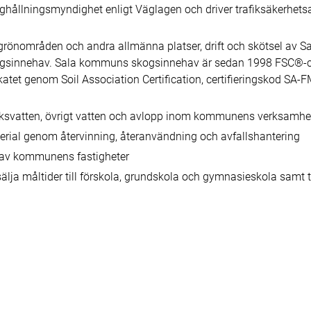
hållningsmyndighet enligt Väglagen och driver trafiksäkerhets
grönområden och andra allmänna platser, drift och skötsel av S
gsinnehav. Sala kommuns skogsinnehav är sedan 1998 FSC®-ce
fikatet genom Soil Association Certification, certifieringskod S
dricksvatten, övrigt vatten och avlopp inom kommunens verksam
aterial genom återvinning, återanvändning och avfallshantering
ll av kommunens fastigheter
sälja måltider till förskola, grundskola och gymnasieskola sam