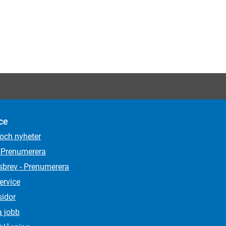
ce
 och nyheter
 Prenumerera
sbrev - Prenumerera
ervice
sidor
a jobb