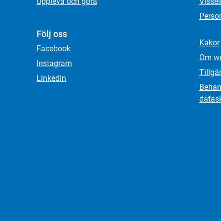
Uppleva och göra
Visse
Person
Följ oss
Kakor
Facebook
Om we
Instagram
Tillgä
LinkedIn
Behand
datas