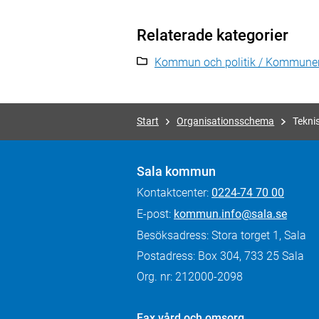
Relaterade kategorier
Kommun och politik / Kommunen
Start
Organisationsschema
Tekni
Sala kommun
Kontaktcenter:
0224-74 70 00
E-post:
kommun.info@sala.se
Besöksadress: Stora torget 1, Sala
Postadress: Box 304, 733 25 Sala
Org. nr: 212000-2098
Fax
vård och omsorg