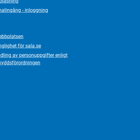
lblåsning
alingång - inloggning
bbplatsen
nglighet för sala.se
ling av personuppgifter enligt
kydds­förordningen