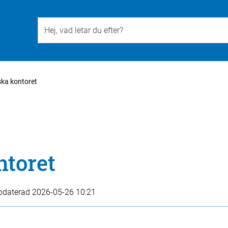
Till övergripande innehåll för webbplatsen
ska kontoret
ntoret
pdaterad
2026-05-26 10:21