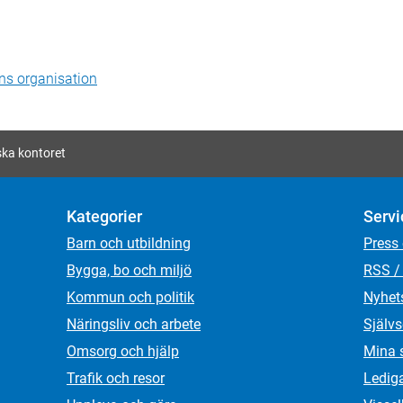
s organisation
ska kontoret
Kategorier
Servi
Barn och utbildning
Press
Bygga, bo och miljö
RSS /
Kommun och politik
Nyhet
Näringsliv och arbete
Självs
Omsorg och hjälp
Mina 
Trafik och resor
Ledig