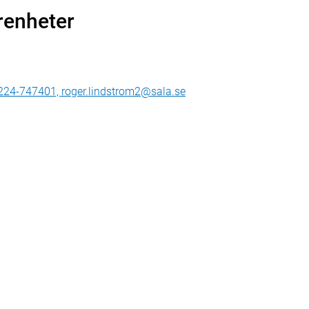
renheter
0224-747401, roger.lindstrom2@sala.se