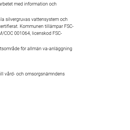
arbetet med information och
ala silvergruvas vattensystem och
rtifierat. Kommunen tillämpar FSC-
A-FM/COC 001064, licenskod FSC-
hetsområde för allmän va-anläggning
t till vård- och omsorgsnämndens