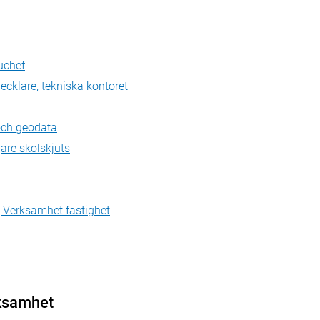
uchef
cklare, tekniska kontoret
och geodata
are skolskjuts
Verksamhet fastighet
ksamhet