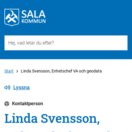
Till övergripande innehåll för webbplatsen
Start
Linda Svensson, Enhetschef VA och geodata
Lyssna
Kontaktperson
Linda Svensson,