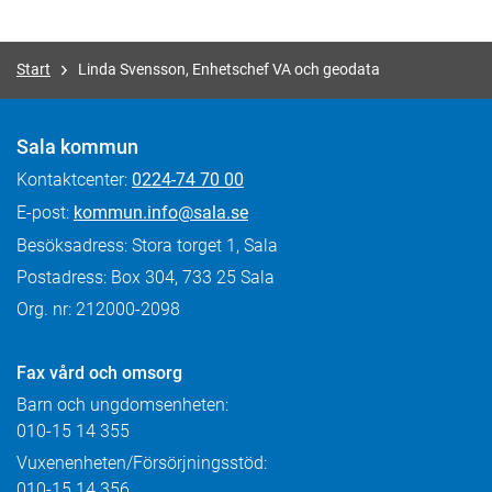
Start
Linda Svensson, Enhetschef VA och geodata
Sala kommun
Kontaktcenter:
0224-74 70 00
E-post:
kommun.info@sala.se
Besöksadress: Stora torget 1, Sala
Postadress: Box 304, 733 25 Sala
Org. nr: 212000-2098
Fax
vård och omsorg
Barn och ungdomsenheten:
010-15 14 355
Vuxenenheten/Försörjningsstöd:
010-15 14 356