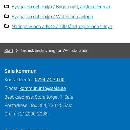
Bygga, bo och miljö / Bygga nytt, ändra eller riva
Bygga, bo och miljö / Vatten och avlopp
Näringsliv och arbete / Tillstånd, regler och tillsyn
Start
Teknisk beskrivning för VA-installation
Sala kommun
Kontaktcenter:
0224-74 70 00
E-post:
kommun.info@sala.se
Besöksadress: Stora torget 1, Sala
Postadress: Box 304, 733 25 Sala
Org. nr: 212000-2098