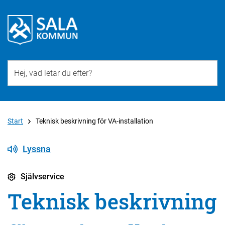
Till övergripande innehåll för webbplatsen
Start
Teknisk beskrivning för VA-installation
Lyssna
Självservice
Teknisk beskrivning