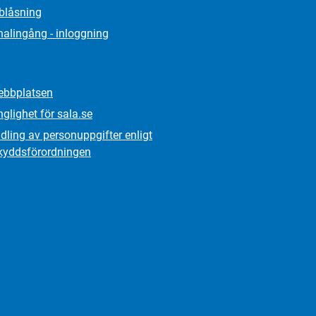
lblåsning
alingång - inloggning
bbplatsen
nglighet för sala.se
ling av personuppgifter enligt
kydds­förordningen