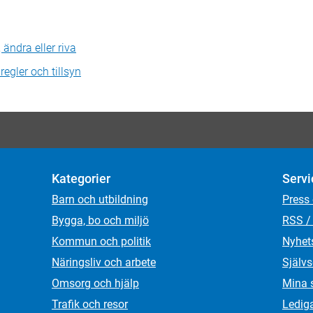
 ändra eller riva
regler och tillsyn
Kategorier
Servi
Barn och utbildning
Press
Bygga, bo och miljö
RSS /
Kommun och politik
Nyhet
Näringsliv och arbete
Självs
Omsorg och hjälp
Mina 
Trafik och resor
Ledig