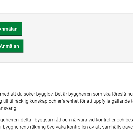
- Anmälan
- Anmälan
ed att du söker bygglov. Det är byggherren som ska föreslå hur
ng till tillräcklig kunskap och erfarenhet för att uppfylla gällan
ansvarig.
yggherren, delta i byggsamråd och närvara vid kontroller och be
för byggherrens räkning övervaka kontrollen av att samhällskrave