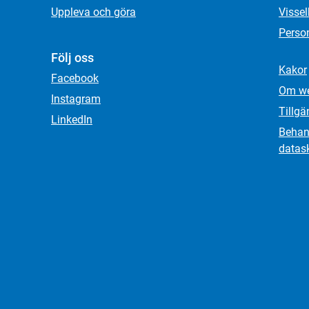
Uppleva och göra
Visse
Person
Följ oss
Kakor
Facebook
Om we
Instagram
Tillgä
LinkedIn
Behand
datas