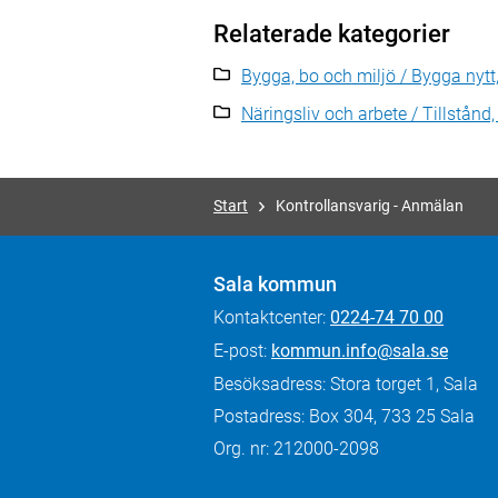
Relaterade kategorier
Bygga, bo och miljö / Bygga nytt,
Näringsliv och arbete / Tillstånd, 
Start
Kontrollansvarig - Anmälan
Sala kommun
Kontaktcenter:
0224-74 70 00
E-post:
kommun.info@sala.se
Besöksadress: Stora torget 1, Sala
Postadress: Box 304, 733 25 Sala
Org. nr: 212000-2098