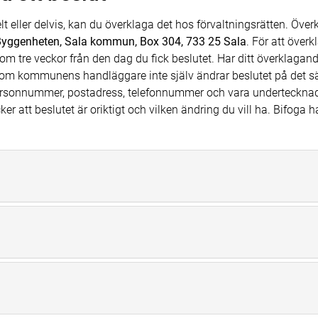
t eller delvis, kan du överklaga det hos förvaltningsrätten. Överkl
yggenheten, Sala kommun, Box 304, 733 25 Sala
. För att över
m tre veckor från den dag du fick beslutet. Har ditt överklagand
en om kommunens handläggare inte själv ändrar beslutet på det s
personnummer, postadress, telefonnummer och vara undertecknad a
er att beslutet är oriktigt och vilken ändring du vill ha. Bifoga