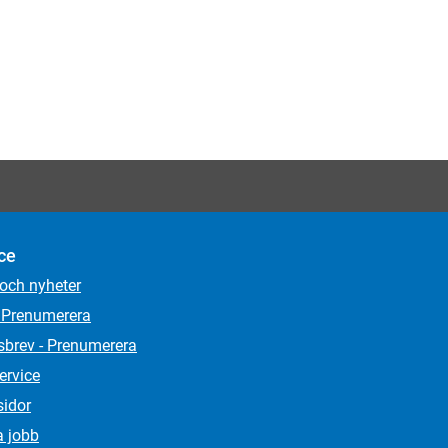
ce
 och nyheter
 Prenumerera
sbrev - Prenumerera
ervice
sidor
a jobb