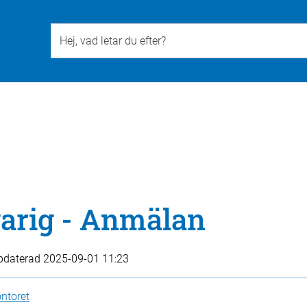
Till övergripande innehåll för webbplatsen
varig - Anmälan
pdaterad
2025-09-01 11:23
ntoret