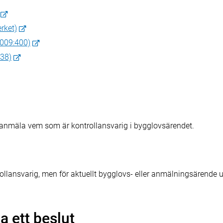
rket)
2009:400)
338)
nmäla vem som är kontrollansvarig i bygglovsärendet.
ollansvarig, men för aktuellt bygglovs- eller anmälningsärende ut
a ett beslut