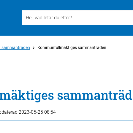
Till övergripande innehåll för webbplatsen
ka sammanträden
Kommunfullmäktiges sammanträden
mäktiges sammanträd
pdaterad
2023-05-25 08:54