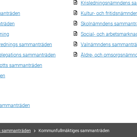
Krisledningsnämndens s
anträden
Kultur- och fritidsnämn
träden
Skolnämndens sammantr
ning
Social- och arbetsmark
erednings sammanträden
Valnämndens sammanträ
elegations sammanträden
Äldre- och omsorgsnämn
kotts sammanträden
en
 sammanträden
ka sammanträden
Kommunfullmäktiges sammanträden