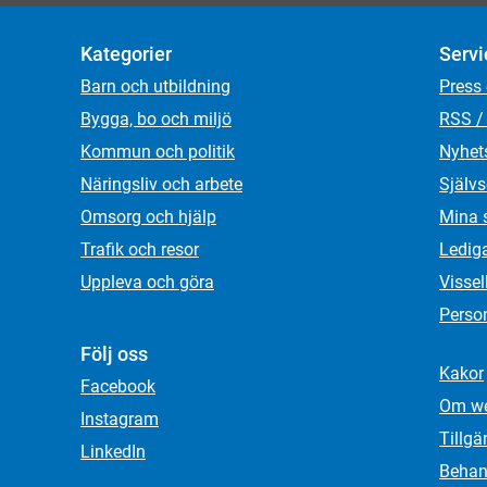
Kategorier
Servi
Barn och utbildning
Press
Bygga, bo och miljö
RSS /
Kommun och politik
Nyhet
Näringsliv och arbete
Självs
Omsorg och hjälp
Mina 
Trafik och resor
Ledig
Uppleva och göra
Visse
Person
Följ oss
Kakor
Facebook
Om we
Instagram
Tillgä
LinkedIn
Behand