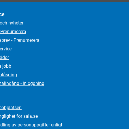
ce
 och nyheter
 Prenumerera
sbrev - Prenumerera
ervice
sidor
a jobb
lblåsning
alingång - inloggning
bbplatsen
nglighet för sala.se
ling av personuppgifter enligt