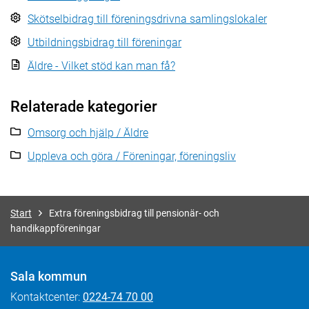
Skötselbidrag till föreningsdrivna samlingslokaler
Utbildningsbidrag till föreningar
Äldre - Vilket stöd kan man få?
Relaterade kategorier
Omsorg och hjälp / Äldre
Uppleva och göra / Föreningar, föreningsliv
Start
Extra föreningsbidrag till pensionär- och
handikappföreningar
Sala kommun
Kontaktcenter:
0224-74 70 00