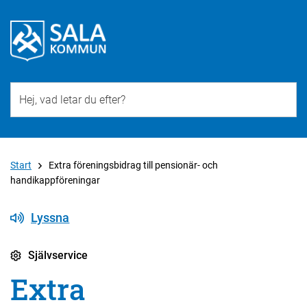
Till övergripande innehåll för webbplatsen
Start
Extra föreningsbidrag till pensionär- och
handikappföreningar
Lyssna
Självservice
Extra