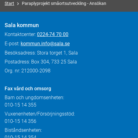
Start
Paraplyprojekt småortsutveckling - Ansökan
Sala kommun
Kontaktcenter:
0224-74 70 00
E-post:
kommun.info@sala.se
Besöksadress: Stora torget 1, Sala
Postadress: Box 304, 733 25 Sala
Org. nr: 212000-2098
Fax
vård och omsorg
Barn och ungdomsenheten:
010-15 14 355
Vuxenenheten/Försörjningsstöd:
010-15 14 356
Biståndsenheten:
010-15 14 354