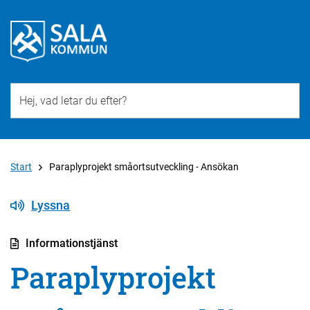
Till övergripande innehåll för webbplatsen
Start
Paraplyprojekt småortsutveckling - Ansökan
Lyssna
Informationstjänst
Paraplyprojekt