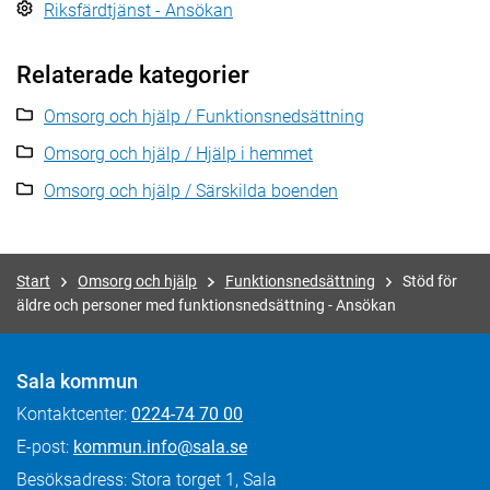
Riksfärdtjänst - Ansökan
Relaterade kategorier
Omsorg och hjälp / Funktionsnedsättning
Omsorg och hjälp / Hjälp i hemmet
Omsorg och hjälp / Särskilda boenden
Start
Omsorg och hjälp
Funktionsnedsättning
Stöd för
äldre och personer med funktionsnedsättning - Ansökan
Sala kommun
Kontaktcenter:
0224-74 70 00
E-post:
kommun.info@sala.se
Besöksadress: Stora torget 1, Sala