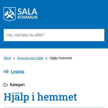
Till övergripande innehåll för webbplatsen
Start
Omsorg och hjälp
Hjälp i hemmet
Lyssna
Kategori
Hjälp i hemmet