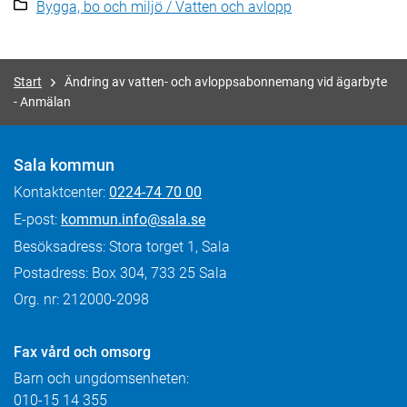
Bygga, bo och miljö / Vatten och avlopp
Start
Ändring av vatten- och avloppsabonnemang vid ägarbyte
- Anmälan
Sala kommun
Kontaktcenter:
0224-74 70 00
E-post:
kommun.info@sala.se
Besöksadress: Stora torget 1, Sala
Postadress: Box 304, 733 25 Sala
Org. nr: 212000-2098
Fax
vård och omsorg
Barn och ungdomsenheten:
010-15 14 355