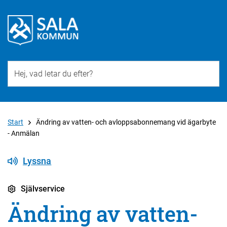
Till övergripande innehåll för webbplatsen
Start
Ändring av vatten- och avloppsabonnemang vid ägarbyte
- Anmälan
Lyssna
Självservice
Ändring av vatten-