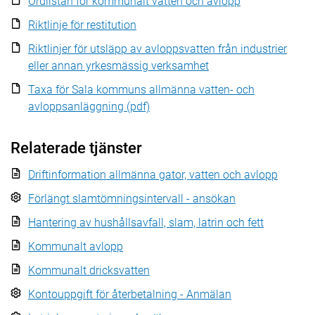
Ordlistan för kommunalt vatten och avlopp
Riktlinje för restitution
Riktlinjer för utsläpp av avloppsvatten från industrier
eller annan yrkesmässig verksamhet
Taxa för Sala kommuns allmänna vatten- och
avloppsanläggning (pdf)
Relaterade tjänster
Driftinformation allmänna gator, vatten och avlopp
Förlängt slamtömningsintervall - ansökan
Hantering av hushållsavfall, slam, latrin och fett
Kommunalt avlopp
Kommunalt dricksvatten
Kontouppgift för återbetalning - Anmälan