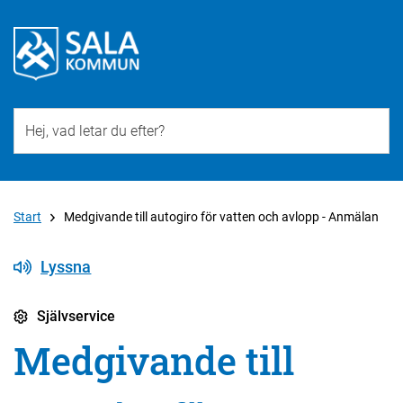
Till övergripande innehåll för webbplatsen
Start
Medgivande till autogiro för vatten och avlopp - Anmälan
Lyssna
Självservice
Medgivande till