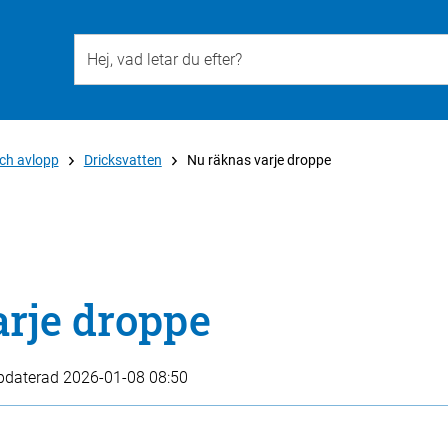
Till övergripande innehåll för webbplatsen
ch avlopp
Dricksvatten
Nu räknas varje droppe
rje droppe
pdaterad
2026-01-08 08:50