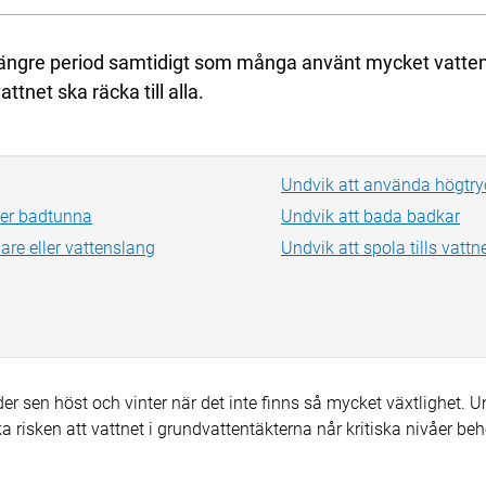
n längre period samtidigt som många använt mycket vatte
attnet ska räcka till alla.
Undvik att använda högtry
ller badtunna
Undvik att bada badkar
are eller vattenslang
Undvik att spola tills vattnet
r sen höst och vinter när det inte finns så mycket växtlighet. U
 risken att vattnet i grundvattentäkterna når kritiska nivåer beh