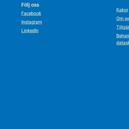
Följ oss
Kakor
Facebook
Om we
Instagram
Tillgä
LinkedIn
Behand
datas