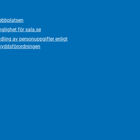
bbplatsen
nglighet för sala.se
ling av personuppgifter enligt
kydds­förordningen