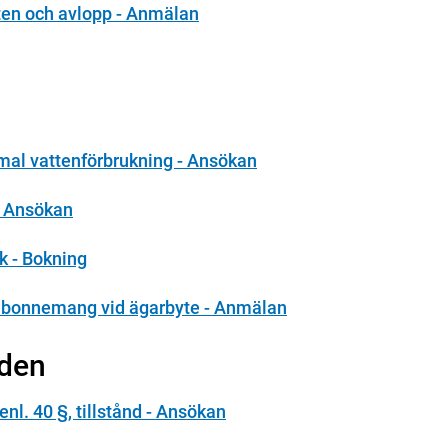
tten och avlopp - Anmälan
rmal vattenförbrukning - Ansökan
- Ansökan
k - Bokning
sabonnemang vid ägarbyte - Anmälan
den
nl. 40 §, tillstånd - Ansökan