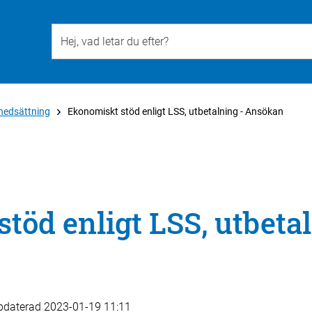
Till övergripande innehåll för webbplatsen
nedsättning
Ekonomiskt stöd enligt LSS, utbetalning - Ansökan
töd enligt LSS, utbetal
pdaterad
2023-01-19 11:11