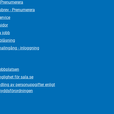
 Prenumerera
sbrev - Prenumerera
ervice
sidor
a jobb
lblåsning
alingång - inloggning
bbplatsen
nglighet för sala.se
ling av personuppgifter enligt
kydds­förordningen