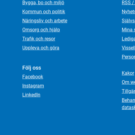
Bygga, bo och miljö
RSS /
Kommun och politik
Nyhet
Näringsliv och arbete
Självs
Omsorg och hjälp
Mina 
Trafik och resor
Ledig
Uppleva och göra
Visse
Person
Följ oss
Kakor
Facebook
Om we
Instagram
Tillgä
LinkedIn
Behand
datas