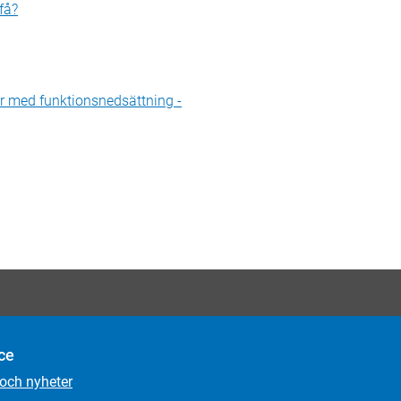
få?
er med funktionsnedsättning -
ce
 och nyheter