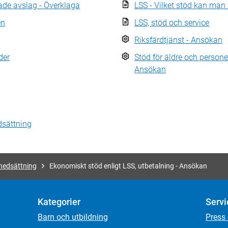
ade avslag - Överklaga
LSS - Vilket stöd kan man 
en
LSS, stöd och service
Riksfärdtjänst - Ansökan
der
Stöd för äldre och person
Ansökan
dsättning
nedsättning
Ekonomiskt stöd enligt LSS, utbetalning - Ansökan
Kategorier
Servi
Barn och utbildning
Press