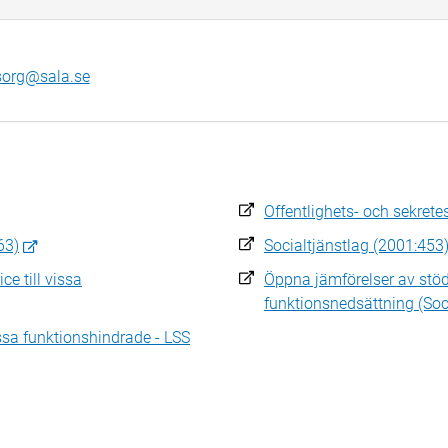
org@sala.se
Offentlighets- och sekrete
63)
Socialtjänstlag (2001:453
e till vissa
Öppna jämförelser av stöd
funktionsnedsättning (Soc
issa funktionshindrade - LSS