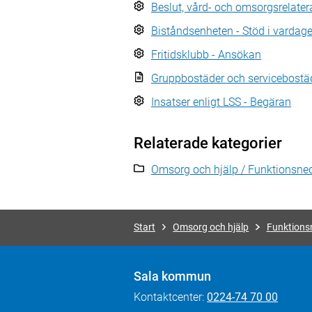
Beslut, vård- och omsorgsrelater
Biståndsenheten - Stöd i vardag
Fritidsklubb - Ansökan
Gruppbostäder och servicebostä
Insatser enligt LSS - Begäran
Relaterade kategorier
Omsorg och hjälp / Funktionsne
Start
Omsorg och hjälp
Funktions
Sala kommun
Kontaktcenter:
0224-74 70 00