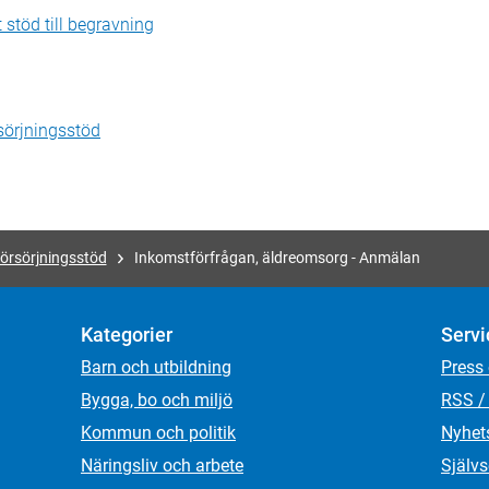
töd till begravning
sörjningsstöd
örsörjningsstöd
Inkomstförfrågan, äldreomsorg - Anmälan
Kategorier
Servi
Barn och utbildning
Press
Bygga, bo och miljö
RSS /
Kommun och politik
Nyhet
Näringsliv och arbete
Självs