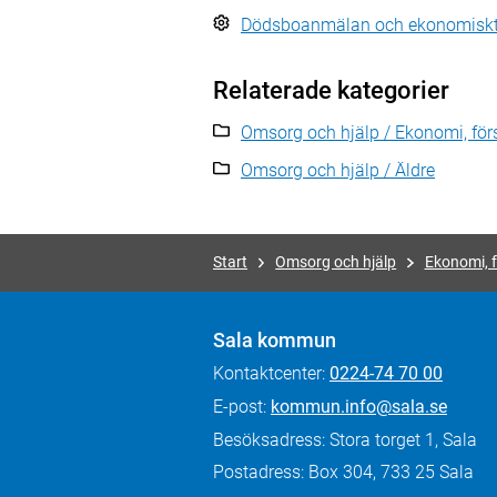
Dödsboanmälan och ekonomiskt s
Relaterade kategorier
Omsorg och hjälp / Ekonomi, för
Omsorg och hjälp / Äldre
Start
Omsorg och hjälp
Ekonomi, f
Sala kommun
Kontaktcenter:
0224-74 70 00
E-post:
kommun.info@sala.se
Besöksadress: Stora torget 1, Sala
Postadress: Box 304, 733 25 Sala