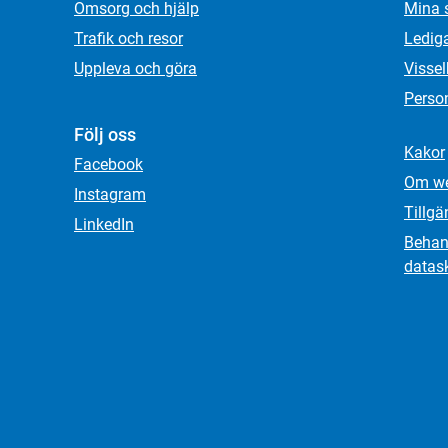
Omsorg och hjälp
Mina 
Trafik och resor
Ledig
Uppleva och göra
Visse
Person
Följ oss
Kakor
Facebook
Om we
Instagram
Tillgä
LinkedIn
Behand
datas