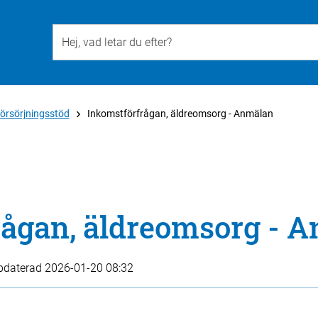
Till övergripande innehåll för webbplatsen
örsörjningsstöd
Inkomstförfrågan, äldreomsorg - Anmälan
rågan, äldreomsorg - 
pdaterad
2026-01-20 08:32