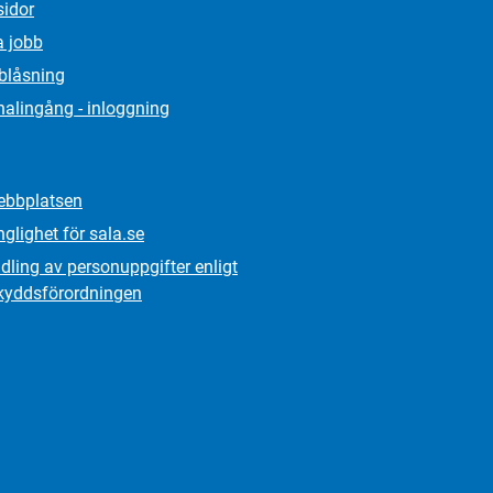
sidor
a jobb
lblåsning
alingång - inloggning
bbplatsen
nglighet för sala.se
ling av personuppgifter enligt
kydds­förordningen