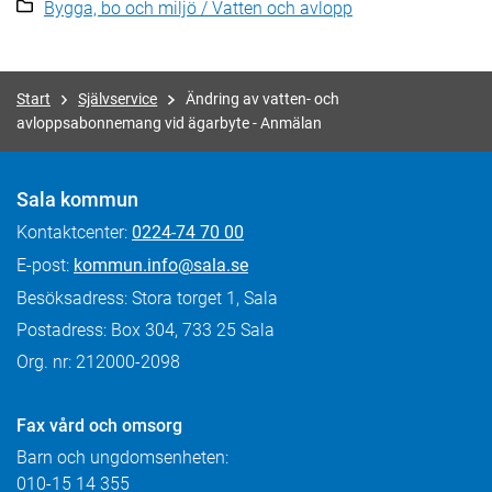
Bygga, bo och miljö / Vatten och avlopp
Start
Självservice
Ändring av vatten- och
avloppsabonnemang vid ägarbyte - Anmälan
Sala kommun
Kontaktcenter:
0224-74 70 00
E-post:
kommun.info@sala.se
Besöksadress: Stora torget 1, Sala
Postadress: Box 304, 733 25 Sala
Org. nr: 212000-2098
Fax
vård och omsorg
Barn och ungdomsenheten:
010-15 14 355