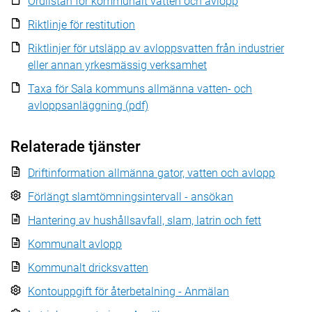
Ordlistan för kommunalt vatten och avlopp
Riktlinje för restitution
Riktlinjer för utsläpp av avloppsvatten från industrier
eller annan yrkesmässig verksamhet
Taxa för Sala kommuns allmänna vatten- och
avloppsanläggning (pdf)
Relaterade tjänster
Driftinformation allmänna gator, vatten och avlopp
Förlängt slamtömningsintervall - ansökan
Hantering av hushållsavfall, slam, latrin och fett
Kommunalt avlopp
Kommunalt dricksvatten
Kontouppgift för återbetalning - Anmälan