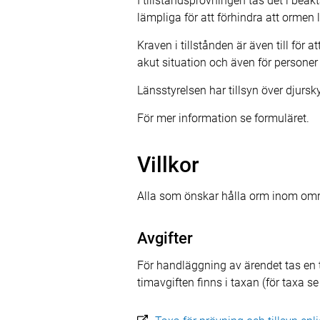
I tillståndsprövningen tas det i b
lämpliga för att förhindra att ormen 
Kraven i tillstånden är även till för 
akut situation och även för personer
Länsstyrelsen har tillsyn över djur
För mer information se formuläret.
Villkor
Alla som önskar hålla orm inom om
Avgifter
För handläggning av ärendet tas en ti
timavgiften finns i taxan (för taxa s