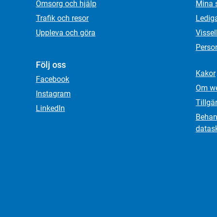
Omsorg och hjälp
Mina 
Trafik och resor
Ledig
Uppleva och göra
Visse
Person
Följ oss
Kakor
Facebook
Om we
Instagram
Tillgä
LinkedIn
Behand
datas