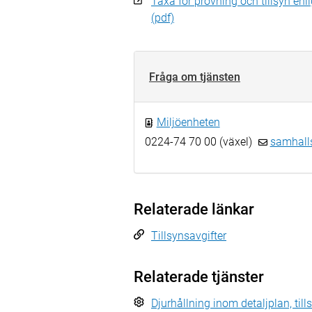
Taxa för prövning och tillsyn enl
(pdf)
Fråga om tjänsten
Miljöenheten
0224-74 70 00 (växel)
samhall
Relaterade länkar
Tillsynsavgifter
Relaterade tjänster
Djurhållning inom detaljplan, til