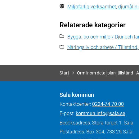
Miljöfarlig verksamhet, djurhåll
Relaterade kategorier
Bygga, bo och miljö / Djur och la
Näringsliv och arbete / Tillstånd, 
Start
Orm inom detaljplan, tillstånd -
Sala kommun
Kontaktcenter:
0224-74 70 00
E-post:
kommun.info@sala.se
Besöksadress: Stora torget 1, Sala
Postadress: Box 304, 733 25 Sala