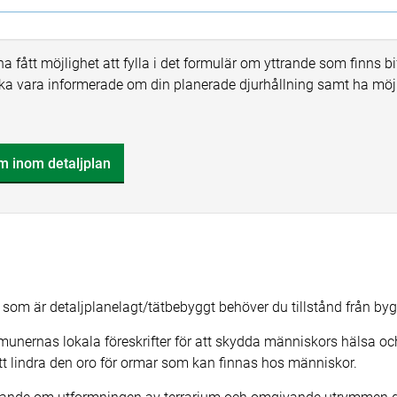
fått möjlighet att fylla i det formulär om yttrande som finns bif
ka vara informerade om din planerade djurhållning samt ha mö
m inom detaljplan
 som är detaljplanelagt/tätbebyggt behöver du tillstånd från by
unernas lokala föreskrifter för att skydda människors hälsa och 
tt lindra den oro för ormar som kan finnas hos människor.