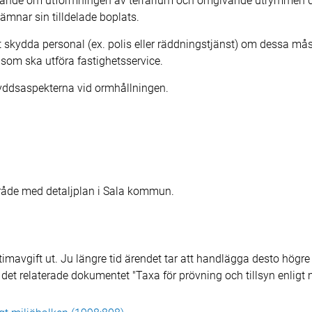
eaktande om utformningen av terrarium och omgivande utrymmen d
lämnar sin tilldelade boplats.
att skydda personal (ex. polis eller räddningstjänst) om dessa måst
 som ska utföra fastighetsservice.
skyddsaspekterna vid ormhållningen.
råde med detaljplan i Sala kommun.
mavgift ut. Ju längre tid ärendet tar att handlägga desto högre b
e det relaterade dokumentet "Taxa för prövning och tillsyn enligt 