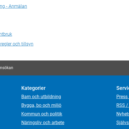
ning - Anmälan
ntbruk
regler och tillsyn
 Ansökan
Kategorier
Servi
Barn och utbildning
Press
Bygga, bo och miljö
RSS /
Kommun och politik
Nyhet
Näringsliv och arbete
Självs