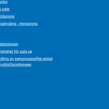
sidor
a jobb
lblåsning
alingång - inloggning
bbplatsen
nglighet för sala.se
ling av personuppgifter enligt
kydds­förordningen