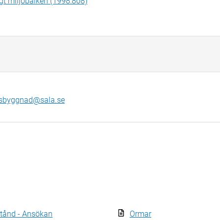
igt miljöbalken (1998:808)
sbyggnad@sala.se
lstånd - Ansökan
Ormar