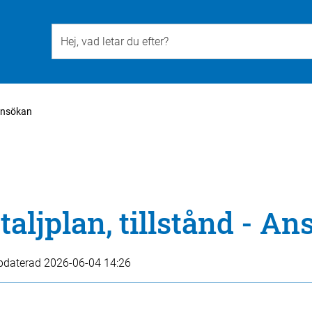
Till övergripande innehåll för webbplatsen
 Ansökan
aljplan, tillstånd - A
pdaterad
2026-06-04 14:26