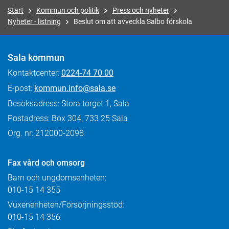
Start
Kommun och politik
Press och nyheter
Nyheter - listning
Beslut om att avveckla Salbo förskola
Sala kommun
Kontaktcenter:
0224-74 70 00
E-post:
kommun.info@sala.se
Besöksadress: Stora torget 1, Sala
Postadress: Box 304, 733 25 Sala
Org. nr: 212000-2098
Fax
vård och omsorg
Barn och ungdomsenheten:
010-15 14 355
Vuxenenheten/Försörjningsstöd:
010-15 14 356