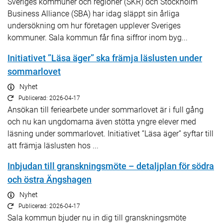
Sveriges kommuner och regioner (SKR) och Stockholm
Business Alliance (SBA) har idag släppt sin årliga
undersökning om hur företagen upplever Sveriges
kommuner. Sala kommun får fina siffror inom byg...
Initiativet ”Läsa äger” ska främja läslusten under
sommarlovet
Nyhet
Publicerad: 2026-04-17
Ansökan till feriearbete under sommarlovet är i full gång
och nu kan ungdomarna även stötta yngre elever med
läsning under sommarlovet. Initiativet ”Läsa äger” syftar till
att främja läslusten hos ...
Inbjudan till granskningsmöte – detaljplan för södra
och östra Ängshagen
Nyhet
Publicerad: 2026-04-17
Sala kommun bjuder nu in dig till granskningsmöte