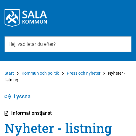
Till övergripande innehåll för webbplatsen
Start
Kommun och politik
Press och nyheter
Nyheter -
listning
Lyssna
Informationstjänst
Nyheter - listning