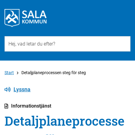
Till övergripande innehåll för webbplatsen
Start
Detaljplaneprocessen steg för steg
Lyssna
Informationstjänst
Detaljplaneprocesse