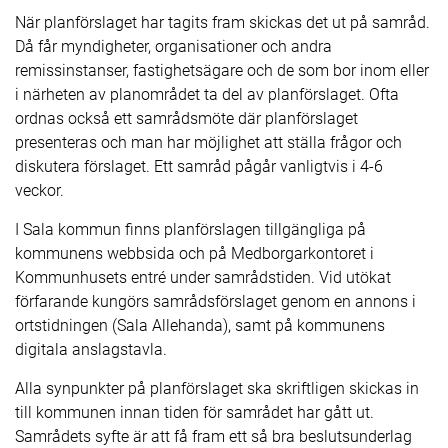
När planförslaget har tagits fram skickas det ut på samråd.
Då får myndigheter, organisationer och andra
remissinstanser, fastighetsägare och de som bor inom eller
i närheten av planområdet ta del av planförslaget. Ofta
ordnas också ett samrådsmöte där planförslaget
presenteras och man har möjlighet att ställa frågor och
diskutera förslaget. Ett samråd pågår vanligtvis i 4-6
veckor.
I Sala kommun finns planförslagen tillgängliga på
kommunens webbsida och på Medborgarkontoret i
Kommunhusets entré under samrådstiden. Vid utökat
förfarande kungörs samrådsförslaget genom en annons i
ortstidningen (Sala Allehanda), samt på kommunens
digitala anslagstavla.
Alla synpunkter på planförslaget ska skriftligen skickas in
till kommunen innan tiden för samrådet har gått ut.
Samrådets syfte är att få fram ett så bra beslutsunderlag