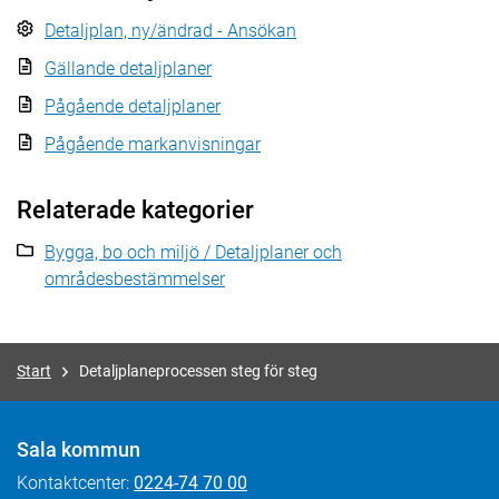
Detaljplan, ny/ändrad - Ansökan
Gällande detaljplaner
Pågående detaljplaner
Pågående markanvisningar
Relaterade kategorier
Bygga, bo och miljö / Detaljplaner och
områdesbestämmelser
Start
Detaljplaneprocessen steg för steg
Sala kommun
Kontaktcenter:
0224-74 70 00