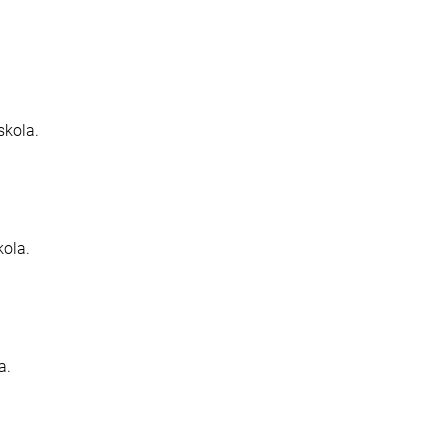
skola.
kola.
a.