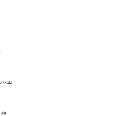
a.
örskola.
kola.