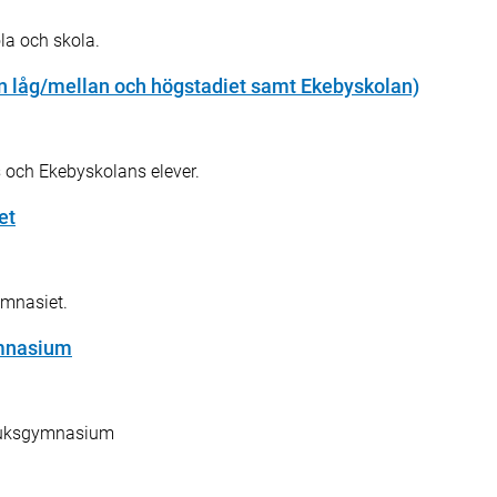
ola och skola.
an låg/mellan och högstadiet samt Ekebyskolan)
ns och Ekebyskolans elever.
et
ymnasiet.
ymnasium
rbruksgymnasium