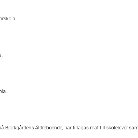
förskola.
a.
ola.
å Björkgårdens Äldreboende, här tillagas mat till skolelever samt