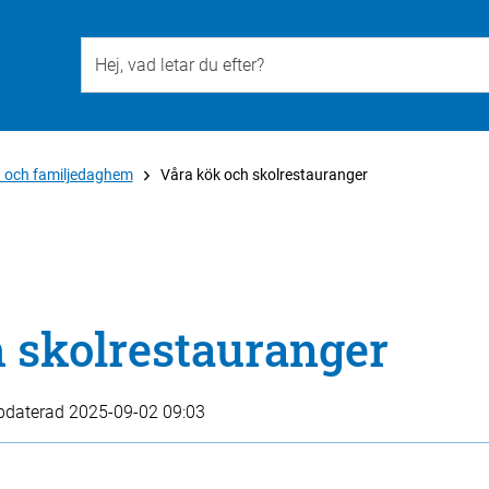
Till övergripande innehåll för webbplatsen
a och familjedaghem
Våra kök och skolrestauranger
 skolrestauranger
pdaterad
2025-09-02 09:03