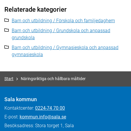
Relaterade kategorier
Barn och utbildning / Förskola och familjedaghem
Barn och utbildning / Grundskola och anpassad
grundskola
Barn och utbildning / Gymnasieskola och anpassad
gymnasieskola
Start
Näringsriktiga och hållbara måltider
Sala kommun
Kontaktcenter:
0224-74 70 00
E-post:
kommun.info@sala.se
Besöksadress: Stora torget 1, Sala