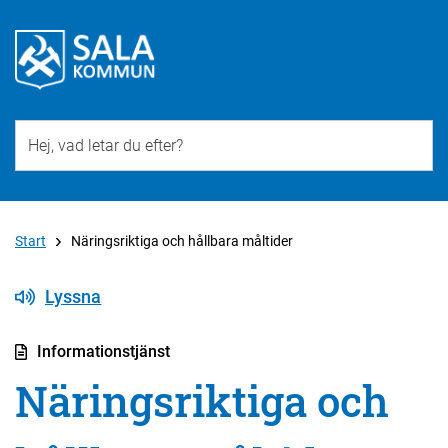
Till övergripande innehåll för webbplatsen
Start
Näringsriktiga och hållbara måltider
Lyssna
Informationstjänst
Näringsriktiga och