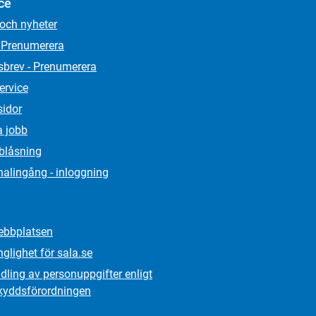
ce
 och nyheter
 Prenumerera
sbrev - Prenumerera
ervice
sidor
a jobb
lblåsning
alingång - inloggning
bbplatsen
nglighet för sala.se
ling av personuppgifter enligt
kydds­förordningen