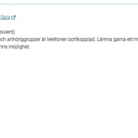
 Sala
sulent)
h anhöriggrupper är telefonen bortkopplad. Lämna gärna ett m
nns möjlighet.