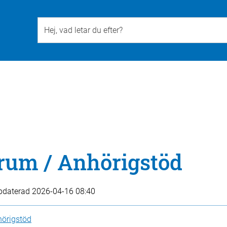
Till övergripande innehåll för webbplatsen
rum / Anhörigstöd
pdaterad
2026-04-16 08:40
hörigstöd