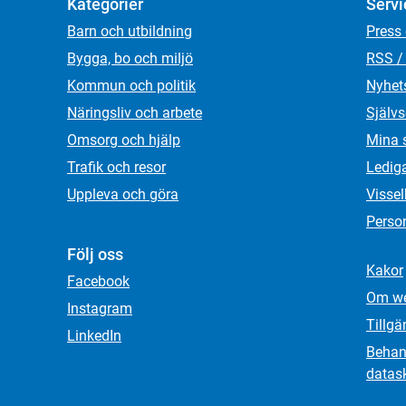
Kategorier
Servi
Barn och utbildning
Press
Bygga, bo och miljö
RSS /
Kommun och politik
Nyhet
Näringsliv och arbete
Självs
Omsorg och hjälp
Mina 
Trafik och resor
Ledig
Uppleva och göra
Visse
Person
Följ oss
Kakor
Facebook
Om we
Instagram
Tillgä
LinkedIn
Behand
datas