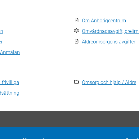
Om Anhörigcentrum
en
Omvårdnadsavgift, prelim
er
Äldreomsorgens avgifter
- Anmälan
rivilliga
Omsorg och hjälp / Äldre
dsättning