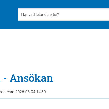
Till övergripande innehåll för webbplatsen
d - Ansökan
pdaterad
2026-06-04 14:30