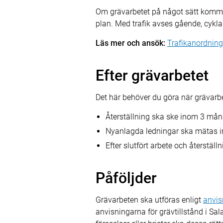
Om grävarbetet på något sätt kommer
plan. Med trafik avses gående, cyklan
Läs mer och ansök:
Trafikanordnin
Efter grävarbetet
Det här behöver du göra när grävarbet
Återställning ska ske inom 3 måna
Nyanlagda ledningar ska mätas in
Efter slutfört arbete och återstä
Påföljder
Grävarbeten ska utföras enligt
anvis
anvisningarna för grävtillstånd i Sa