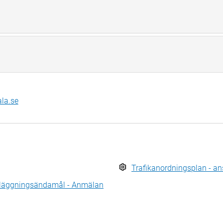
ala.se
Trafikanordningsplan - a
anläggningsändamål - Anmälan