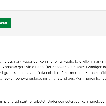
sökan
män platsmark, vägar där kommunen är väghållare, eller i mark
 Ansökan görs via e-tjänst (för ansökan via blankett vänligen 
tt granskas den av berörda enheter på kommunen. Finns konflik
ansökan behöva justeras innan tillstånd ges. Kommunen har även rä
an planerad start för arbetet. Under semestertider kan handlägg