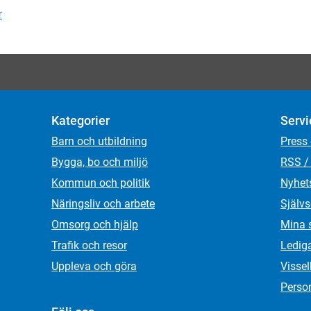
r
Kategorier
Servi
Barn och utbildning
Press
Bygga, bo och miljö
RSS /
Kommun och politik
Nyhet
Näringsliv och arbete
Självs
Omsorg och hjälp
Mina 
Trafik och resor
Ledig
Uppleva och göra
Visse
Person