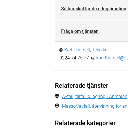
Så här skaffar du e-legitimation
Fråga om tjänsten
Karl Thornell, Tekniker
0224-74 75 77
karl.thornell@s
Relaterade tjänster
Avfall, tillfällig lagring - Anmälan
Massor/avfall, återvinning för 
Relaterade kategorier