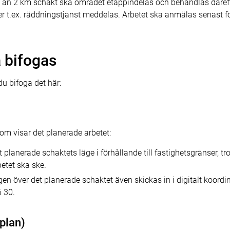
e än 2 km schakt ska området etappindelas och behandlas därefte
r t.ex. räddningstjänst meddelas. Arbetet ska anmälas senast fö
 bifogas
 bifoga det här:
om visar det planerade arbetet:
 planerade schaktets läge i förhållande till fastighetsgränser, tr
betet ska ske.
n över det planerade schaktet även skickas in i digitalt koordina
 30.
plan)