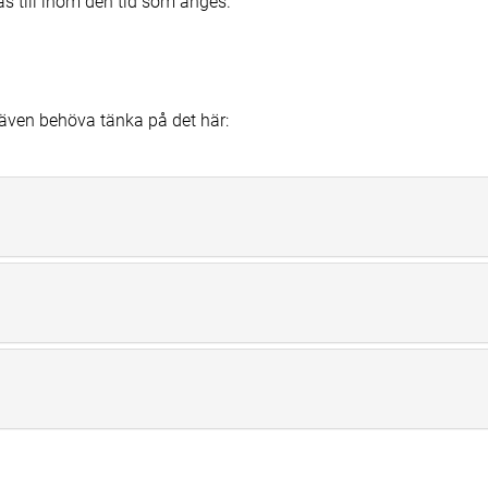
tas till inom den tid som anges.
ven behöva tänka på det här: