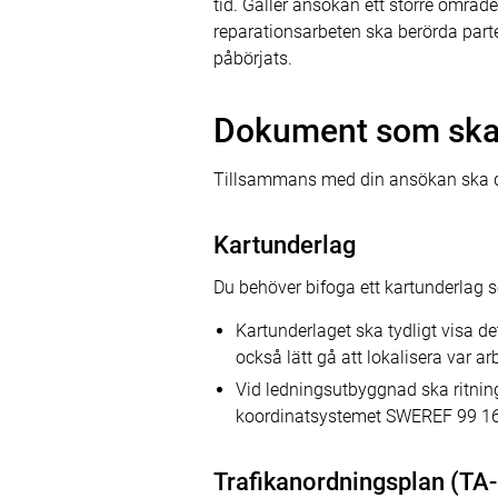
tid. Gäller ansökan ett större områd
reparationsarbeten ska berörda parte
påbörjats.
Dokument som ska
Tillsammans med din ansökan ska du
Kartunderlag
Du behöver bifoga ett kartunderlag s
Kartunderlaget ska tydligt visa det
också lätt gå att lokalisera var ar
Vid ledningsutbyggnad ska ritninge
koordinatsystemet SWEREF 99 16
Trafikanordningsplan (TA-