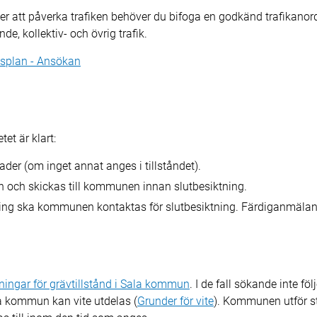
 att påverka trafiken behöver du bifoga en godkänd trafikanor
de, kollektiv- och övrig trafik.
gsplan - Ansökan
et är klart:
der (om inget annat anges i tillståndet).
 och skickas till kommunen innan slutbesiktning.
llning ska kommunen kontaktas för slutbesiktning. Färdiganmälan 
ningar för grävtillstånd i Sala kommun
. I de fall sökande inte föl
la kommun kan vite utdelas (
Grunder för vite
). Kommunen utför st