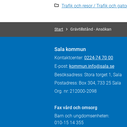
Trafik och resor / Trafik och gato
Start
Grävtillstånd - Ansökan
Sala kommun
Kontaktcenter:
0224-74 70 00
E-post:
kommun.info@sala.se
Besöksadress: Stora torget 1, Sala
Postadress: Box 304, 733 25 Sala
Org. nr: 212000-2098
Fax
vård och omsorg
Barn och ungdomsenheten:
010-15 14 355