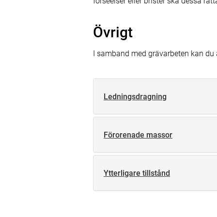
förseelser eller brister ska dessa rät
Övrigt
I samband med grävarbeten kan du ä
Ledningsdragning
Förorenade massor
Ytterligare tillstånd