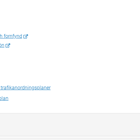
h fornfynd
jön
h trafikanordningsplaner
plan