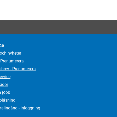
ce
 och nyheter
 Prenumerera
sbrev - Prenumerera
ervice
sidor
a jobb
lblåsning
alingång - inloggning