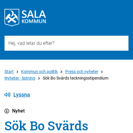
Till övergripande innehåll för webbplatsen
Start
Kommun och politik
Press och nyheter
Nyheter - listning
Sök Bo Svärds teckningsstipendium
Lyssna
Nyhet
Sök Bo Svärds