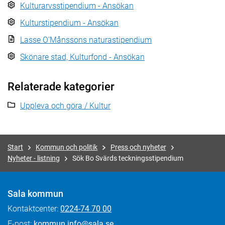
Kulturarvsstipendium - Ansökan
Kulturstipendium - Ansökan
Lasse O'Månssons naturastipendium
Skönare stad, Kulturfond - Ansökan
Relaterade kategorier
Uppleva och göra / Kultur
Start
Kommun och politik
Press och nyheter
Nyheter - listning
Sök Bo Svärds teckningsstipendium
Sala kommun
Kontaktcenter:
0224-74 70 00
E-post:
kommun.info@sala.se