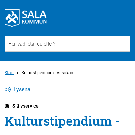
Till övergripande innehåll för webbplatsen
Start
Kulturstipendium - Ansökan
Lyssna
Självservice
Kulturstipendium -