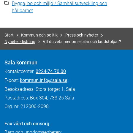
Bygga, bo och miljö / Samhällsutveckling och
hållbarhet
Start
Kommun och politik
Press och nyheter
Nyheter - listning
Vill du veta mer om elbilar och laddstolpar?
Sala kommun
Kontaktcenter:
0224-74 70 00
E-post:
kommun.info@sala.se
Besöksadress: Stora torget 1, Sala
Postadress: Box 304, 733 25 Sala
Org. nr: 212000-2098
Fax
vård och omsorg
Barn och ungdomsenheten: