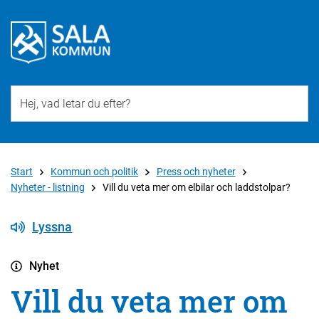
Till övergripande innehåll för webbplatsen
Start
Kommun och politik
Press och nyheter
Nyheter - listning
Vill du veta mer om elbilar och laddstolpar?
Lyssna
Nyhet
Vill du veta mer om