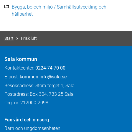
Bygga, bo och miljö / Samhällsutveckling och
hållbarhet
Start
Frisk luft
Sala kommun
Kontaktcenter:
0224-74 70 00
E-post:
kommun.info@sala.se
Besöksadress: Stora torget 1, Sala
Postadress: Box 304, 733 25 Sala
Org. nr: 212000-2098
Fax
vård och omsorg
Barn och ungdomsenheten: