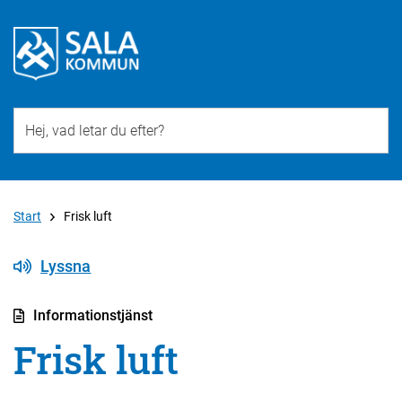
Till övergripande innehåll för webbplatsen
Start
Frisk luft
Lyssna
Informationstjänst
Frisk luft