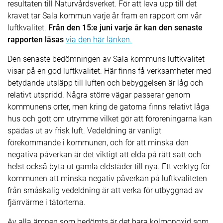
resultaten till Naturvårdsverket. För att leva upp till det
kravet tar Sala kommun varje år fram en rapport om vår
luftkvalitet.
Från den 15:e juni varje år kan den senaste
rapporten läsas
via den här länken.
Den senaste bedömningen av Sala kommuns luftkvalitet
visar på en god luftkvalitet. Här finns få verksamheter med
betydande utsläpp till luften och bebyggelsen är låg och
relativt utspridd. Några större vägar passerar genom
kommunens orter, men kring de gatorna finns relativt låga
hus och gott om utrymme vilket gör att föroreningarna kan
spädas ut av frisk luft. Vedeldning är vanligt
förekommande i kommunen, och för att minska den
negativa påverkan är det viktigt att elda på rätt sätt och
helst också byta ut gamla eldstäder till nya. Ett verktyg för
kommunen att minska negativ påverkan på luftkvaliteten
från småskalig vedeldning är att verka för utbyggnad av
fjärrvärme i tätorterna.
Av alla ämnen som bedömts är det bara kolmonoxid som