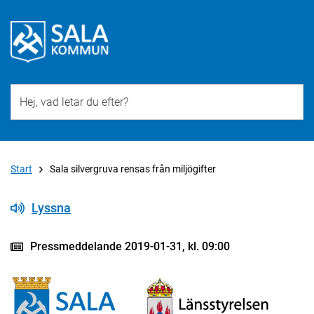
Till övergripande innehåll för webbplatsen
Start
Sala silvergruva rensas från miljögifter
Lyssna
Pressmeddelande 2019-01-31, kl. 09:00