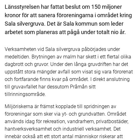
Länsstyrelsen har fattat beslut om 150 miljoner
kronor för att sanera föroreningarna i området kring
Sala silvergruva. Det är Sala kommun som leder
arbetet som planeras att pågå under totalt nio år.
Verksamheten vid Sala silvergruva påbörjades under
medeltiden. Brytningen av malm har skett i ett flertal olika
dagbrott och gruvor. Under den långa gruvdriften har det
uppstått stora mängder avfall som visat sig vara förorenat
och fortfarande finns kvar på området. I direkt anslutning
till gruvavfallet har dessutom Pråmån sitt
tillrinningsområde.
Miljöriskerna är främst kopplade till spridningen av
föroreningar som sker via yt- och grundvatten. Området
används idag för rekreation, vandrarhem, privatbostäder,
hantverksverksamhet och industriell verksamhet. Det
innebär också att ett stort antal människor riskerar att