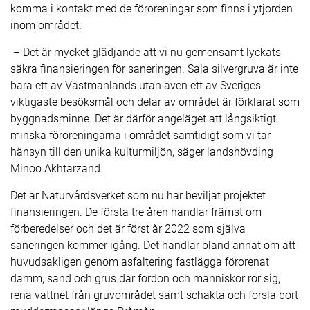
komma i kontakt med de föroreningar som finns i ytjorden
inom området.
– Det är mycket glädjande att vi nu gemensamt lyckats
säkra finansieringen för saneringen. Sala silvergruva är inte
bara ett av Västmanlands utan även ett av Sveriges
viktigaste besöksmål och delar av området är förklarat som
byggnadsminne. Det är därför angeläget att långsiktigt
minska föroreningarna i området samtidigt som vi tar
hänsyn till den unika kulturmiljön, säger landshövding
Minoo Akhtarzand.
Det är Naturvårdsverket som nu har beviljat projektet
finansieringen. De första tre åren handlar främst om
förberedelser och det är först år 2022 som själva
saneringen kommer igång. Det handlar bland annat om att
huvudsakligen genom asfaltering fastlägga förorenat
damm, sand och grus där fordon och människor rör sig,
rena vattnet från gruvområdet samt schakta och forsla bort