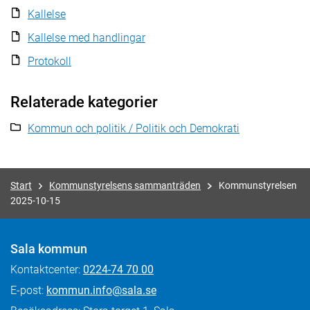
Kallelse
Kallelse med handlingar
Protokoll
Relaterade kategorier
Kommun och politik / Politik och Demokrati
Start
Kommunstyrelsens sammanträden
Kommunstyrelsen
2025-10-15
Sala kommun
Kontaktcenter:
0224-74 70 00
E-post:
kommun.info@sala.se