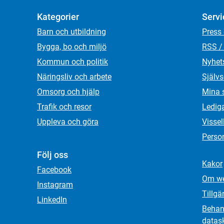
Kategorier
Servi
Barn och utbildning
Press
Bygga, bo och miljö
RSS /
Kommun och politik
Nyhet
Näringsliv och arbete
Självs
Omsorg och hjälp
Mina 
Trafik och resor
Ledig
Uppleva och göra
Visse
Person
Följ oss
Kakor
Facebook
Om we
Instagram
Tillgä
LinkedIn
Behand
datas