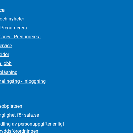
ce
 och nyheter
 Prenumerera
sbrev - Prenumerera
ervice
sidor
a jobb
lblåsning
alingång - inloggning
bbplatsen
nglighet för sala.se
ling av personuppgifter enligt
kydds­förordningen