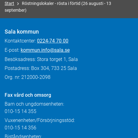
Start
Röstningslokaler - rösta i förtid (26 augusti - 13
september)
Sala kommun
Kontaktcenter:
0224-74 70 00
E-post:
kommun.info@sala.se
Besöksadress: Stora torget 1, Sala
Postadress: Box 304, 733 25 Sala
Org. nr: 212000-2098
Fax
vård och omsorg
Barn och ungdomsenheten:
010-15 14 355
Vuxenenheten/Försörjningsstöd:
010-15 14 356
Biståndsenheten: