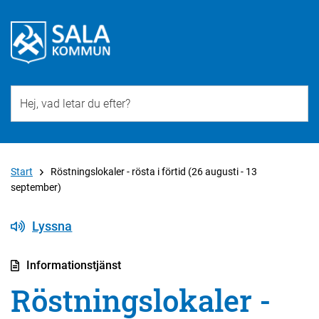
Till övergripande innehåll för webbplatsen
Start
Röstningslokaler - rösta i förtid (26 augusti - 13
september)
Lyssna
Informationstjänst
Röstningslokaler -