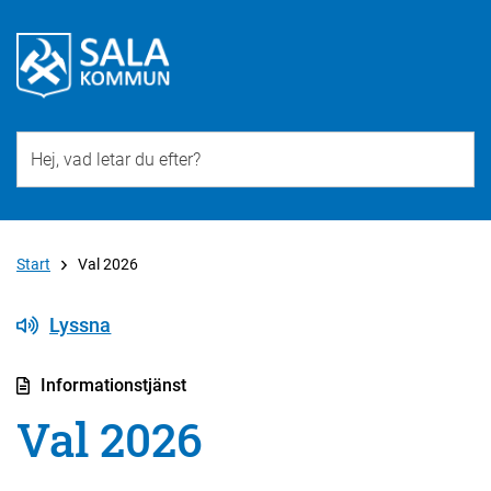
Till övergripande innehåll för webbplatsen
Start
Val 2026
Lyssna
Informationstjänst
Val 2026