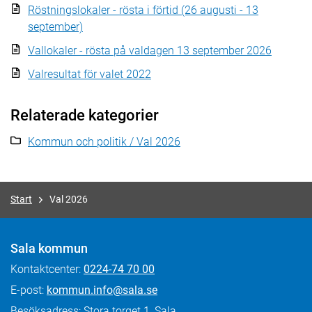
Röstningslokaler - rösta i förtid (26 augusti - 13
september)
Vallokaler - rösta på valdagen 13 september 2026
Valresultat för valet 2022
Relaterade kategorier
Kommun och politik / Val 2026
Start
Val 2026
Sala kommun
Kontaktcenter:
0224-74 70 00
E-post:
kommun.info@sala.se
Besöksadress: Stora torget 1, Sala