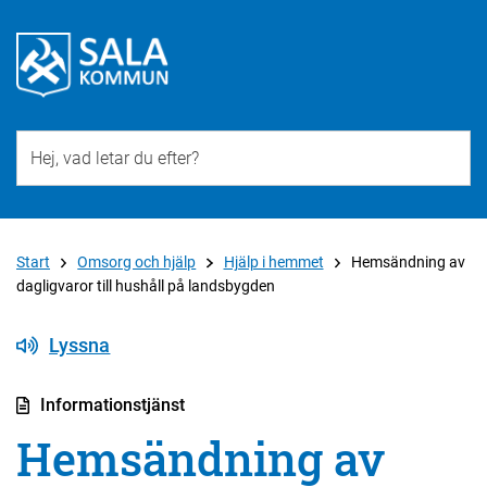
Till övergripande innehåll för webbplatsen
Start
Omsorg och hjälp
Hjälp i hemmet
Hemsändning av
dagligvaror till hushåll på landsbygden
Lyssna
Informationstjänst
Hemsändning av