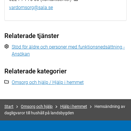
vardomsorg@sala.se
Relaterade tjänster
Stöd för äldre och personer med funktionsnedsättning -
Ansökan
Relaterade kategorier
Omsorg och hjälp / Hjälp i hemmet
Start
Omsorg och hjälp
Hjälp i hemmet
Hemsändning av
dagligvaror till hushåll på landsbygden