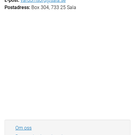
E-post:
vardomsorg@sala.se
Postadress:
Box 304, 733 25 Sala
Om oss