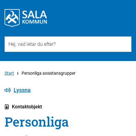
Till övergripande innehåll för webbplatsen
Start
Personliga assistansgrupper
Lyssna
Kontaktobjekt
Personliga