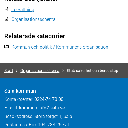
Förvaltning
Organisationsschema
Relaterade kategorier
Kommun och politik / Kommunens organisation
Start
Organisationsschema
Stab säkerhet och beredskap
Sala kommun
Kontaktcenter:
0224-74 70 00
E-post:
kommun.info@sala.se
Besöksadress: Stora torget 1, Sala
Postadress: Box 304, 733 25 Sala