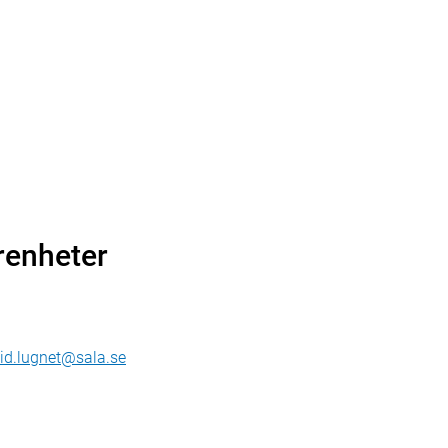
renheter
vid.lugnet@sala.se