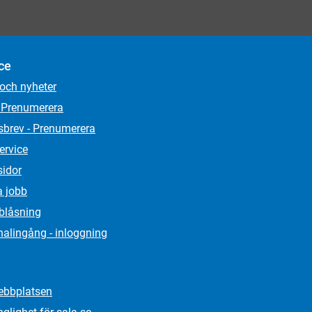
ce
 och nyheter
 Prenumerera
sbrev - Prenumerera
ervice
sidor
a jobb
lblåsning
alingång - inloggning
bbplatsen