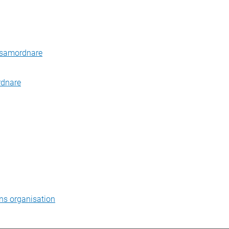
ssamordnare
rdnare
s organisation