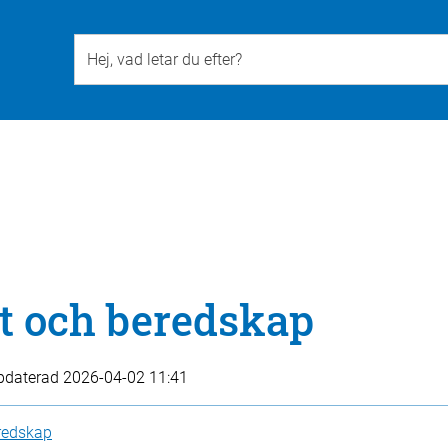
Till övergripande innehåll för webbplatsen
t och beredskap
pdaterad
2026-04-02 11:41
redskap