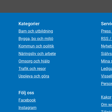
Kategorier
Servi
Barn och utbildning
Press
Bygga, bo och miljö
RSS /
Kommun och politik
Nyhet
Näringsliv och arbete
Självs
Omsorg och hjälp
Mina 
Trafik och resor
Ledig
Uppleva och göra
Visse
Person
Följ oss
Kakor
Facebook
Om we
Instagram