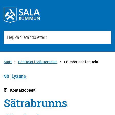
Till övergripande innehåll för webbplatsen
Start
Förskolor i Sala kommun
Sätrabrunns förskola
Lyssna
Kontaktobjekt
Sätrabrunns