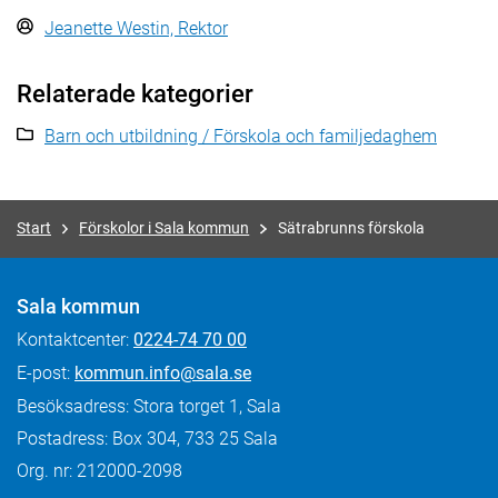
Jeanette Westin, Rektor
Relaterade kategorier
Barn och utbildning / Förskola och familjedaghem
Start
Förskolor i Sala kommun
Sätrabrunns förskola
Sala kommun
Kontaktcenter:
0224-74 70 00
E-post:
kommun.info@sala.se
Besöksadress: Stora torget 1, Sala
Postadress: Box 304, 733 25 Sala
Org. nr: 212000-2098